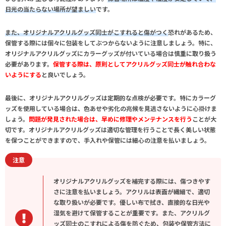
日光の当たらない場所が望ましい
です。
また、オリジナルアクリルグッズ同士がこすれると傷がつく
恐れがあるため、
保管する際には個々に包装をしてぶつからないように注意しましょう。特に、
オリジナルアクリルグッズにカラーグッズが付いている場合は慎重に取り扱う
必要があります。
保管する際は、原則としてアクリルグッズ同士が触れ合わな
いようにする
と良いでしょう。
最後に、オリジナル
アクリルグッズは定期的な点検が必要
です。特にカラーグ
ッズを使用している場合は、色あせや劣化の兆候を見逃さないように心掛けま
しょう。
問題が発見された場合は、早めに修理やメンテナンスを行う
ことが大
切です。オリジナルアクリルグッズは適切な管理を行うことで長く美しい状態
を保つことができますので、手入れや保管には細心の注意を払いましょう。
注意
オリジナルアクリルグッズを補完する際には、傷つきやす
さに注意を払いましょう。アクリルは表面が繊細で、適切
な取り扱いが必要です。優しい布で拭き、直接的な日光や
湿気を避けて保管することが重要です。また、アクリルグ
ッズ同士のこすれによる傷を防ぐため、包装や保管方法に