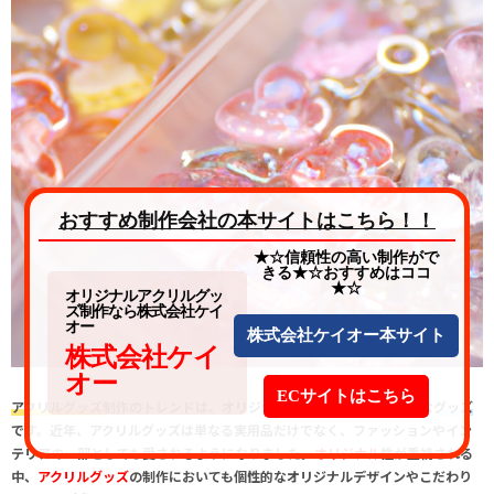
おすすめ制作会社の本サイトはこちら！！
★☆信頼性の高い制作がで
きる★☆おすすめはココ
★☆
オリジナルアクリルグッ
ズ制作なら株式会社ケイ
オー
株式会社ケイオー本サイト
株式会社ケイ
オー
ECサイトはこちら
アクリルグッズ
制作のトレンドは、
オリジナル
のデザインと
カラフル
な
グッズ
です。近年、
アクリルグッズ
は単なる実用品だけでなく、ファッションやイン
テリアの一部としても愛されるようになりました。
オリジナル
性が重視される
中、
アクリルグッズ
の制作においても個性的なオリジナルデザインやこだわり