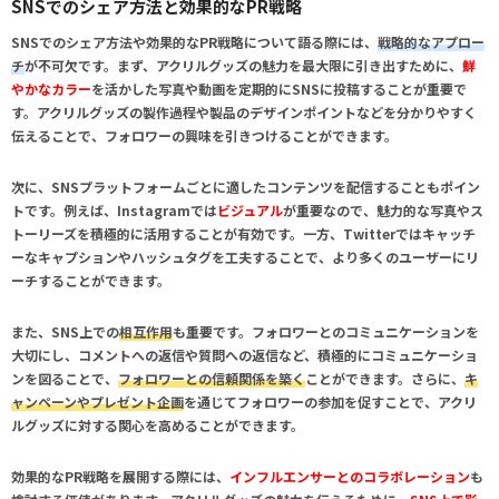
SNSでのシェア方法と効果的なPR戦略
SNSでのシェア方法や効果的なPR戦略について語る際には、
戦略的なアプロー
チ
が不可欠です。まず、アクリルグッズの魅力を最大限に引き出すために、
鮮
やかなカラー
を活かした写真や動画を定期的にSNSに投稿することが重要で
す。アクリルグッズの製作過程や製品のデザインポイントなどを分かりやすく
伝えることで、
フォロワーの興味を引きつけ
ることができます。
次に、SNSプラットフォームごとに適した
コンテンツ
を配信することもポイン
トです。例えば、Instagramでは
ビジュアル
が重要なので、魅力的な写真やス
トーリーズを積極的に活用することが有効です。一方、Twitterでは
キャッチ
ーなキャプション
やハッシュタグを工夫することで、より多くのユーザーにリ
ーチすることができます。
また、SNS上での
相互作用
も重要です。フォロワーとのコミュニケーションを
大切にし、コメントへの返信や質問への返信など、積極的にコミュニケーショ
ンを図ることで、
フォロワーとの信頼関係を築く
ことができます。さらに、
キ
ャンペーンやプレゼント企画
を通じてフォロワーの参加を促すことで、アクリ
ルグッズに対する関心を高めることができます。
効果的なPR戦略を展開する際には、
インフルエンサーとのコラボレーション
も