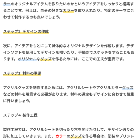
ラー
のオリジナルアイテムを作りたいのかというアイデアをしっかりと構築す
ることです。例えば、自分の好きな
カラー
を取り入れたり、特定のテーマに合
わせて
制作
するのも良いでしょう。
ステップ2: デザインの作成
次に、アイデアをもとにして具体的なオリジナルデザインを作成します。デザ
インソフトを使用してデザインを描いたり、手描きでスケッチをすることもあ
ります。
オリジナル
な
グッズ
を作るためには、ここでの工夫が重要です。
ステップ3: 材料の準備
アクリルグッズ
を制作するためには、アクリルシートやアクリルカラー
グッズ
などの材料を用意する必要があります。材料の選定もデザインに合わせて慎重
に行いましょう。
ステップ4: 製作工程
製作工程では、アクリルシートを切ったり穴を開けたりして、デザイン通りの
形に加工していきます。また、
カラー
の
グッズ
を作る場合は、塗装やプリント