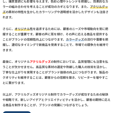
し、購買意欲にも影響を与えます。色彩心理やトレンドを把握し、効果的な
カ
ラー
の組み合わせを考えることが成功のカギとなります。また、
アクリルグッ
ズ
の素材の特性を生かしたカラーリングや透明感を活かしたデザインも注目さ
れます。
さらに、
オリジナル
性を追求するためには、顧客のニーズや市場動向を常に把
握することが重要です。顧客の声に耳を傾け、その声に応える商品を提供する
ことがブランドの信頼性向上につながります。
カラーグッズ
の流行や需要を把
握し、適切なタイミングで新商品を発表することで、市場での競争力を維持で
きます。
最後に、オリジナル
アクリルグッズ
の制作においては、品質管理にも注意を払
うことが欠かせません。高品質な素材の選定や熟練した職人の技術を活かし、
丁寧な仕上がりを実現することがブランド価値の向上につながります。製品の
クオリティを維持することは、顧客からの信頼を築き、リピーターを増やすこ
とに繋がります。
以上が、
アクリルグッズオリジナル制作でカラーグッズ
が成功するための秘訣
や戦略です。新しいアイデアとクリエイティビティを活かし、顧客の期待に応え
る商品を制作することが、ブランドの発展につながるでしょう。