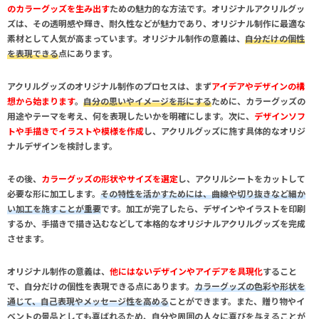
のカラーグッズを生み出す
ための魅力的な方法です。オリジナル
アクリルグッ
ズは、その透明感や輝き、耐久性などが魅力であり、オリジナル制作に最適な
素材
として人気が高まっています。オリジナル制作の意義は、
自分だけの個性
を表現できる
点にあります。
アクリルグッズのオリジナル制作のプロセスは、まず
アイデアやデザインの構
想から始まります
。
自分の思いやイメージを形にする
ために、カラーグッズの
用途やテーマを考え、何を表現したいかを明確にします。次に、
デザインソフ
トや手描きでイラストや模様を作成
し、アクリルグッズに施す具体的なオリジ
ナルデザインを検討します。
その後、
カラーグッズの形状やサイズを選定
し、アクリルシートをカットして
必要な形に加工します。
その特性を活かすためには、曲線や切り抜きなど細か
い加工を施すことが重要
です。加工が完了したら、
デザインやイラストを印刷
するか、手描きで描き込むなどして本格的なオリジナルアクリルグッズを完成
させます。
オリジナル制作の意義は、
他にはないデザインやアイデアを具現化
すること
で、自分だけの個性を表現できる点にあります。
カラーグッズの色彩や形状を
通じて、自己表現やメッセージ性を高める
ことができます。また、
贈り物やイ
ベントの景品としても喜ばれる
ため、自分や周囲の人々に喜びを与えることが