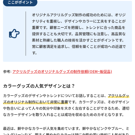
ここがポイント
オリジナルアクリルグッズ制作の成功のためには、オリジ
ナリティを重視し、デザインやカラーに工夫をすることが
重要です。顧客ニーズを把握し、トレンドに合った商品を
提供することも大切です。品質管理にも注意し、高品質な
素材と熟練した職人の技術を活かすことがポイントです。
常に顧客満足を追求し、信頼を築くことが成功への近道で
す。
参考:
アクリルグッズのオリジナルグッズの制作依頼(OEM~販促品)
カラーグッズの人気デザインとは？
カラーグッズのデザインやトレンドについてお話しすることは、
アクリルグッ
ズのオリジナル制作において非常に重要
です。カラーグッズは、そのデザイン
や色合いによって人々の気分や印象を大きく左右することができるため、適切
なカラーデザインを取り入れることは成功を収めるためのカギとなります。
最近は、
鮮やかなカラーが人気
を集めています。鮮やかなピンクやブルー、ミ
ントグリーンなど、明るく華やかなカラーは特に女性や若い世代に人気があり