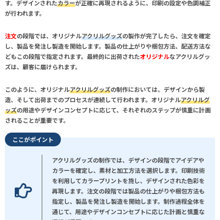
す。デザインされた
カラー
が正確に再現されるように、印刷の設定や色調補正
が行われます。
注文
の段階では、オリジナル
アクリルグッズ
の製作が完了したら、注文を確定
し、製品を発注し製造を開始します。製品の仕上がりや梱包方法、配送方法な
どもこの段階で指定されます。最終的に出荷された
オリジナル
な
アクリルグッ
ズ
は、顧客に届けられます。
このように、オリジナル
アクリルグッズ
の制作においては、デザインから製
造、そして出荷までのプロセスが連続して行われます。オリジナル
アクリルグ
ッズ
の用途やデザインコンセプトに応じて、それぞれのステップが慎重に計画
されることが重要です。
ここがポイント
アクリルグッズの制作では、デザインの段階でアイデアや
カラーを確定し、素材と加工方法を選択します。印刷技術
を利用してカラープリントを施し、デザインされた色彩を
再現します。注文の段階では製品の仕上がりや梱包方法も
指定し、製品を発注し製造を開始します。制作過程全体を
通じて、用途やデザインコンセプトに応じた計画と慎重な