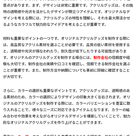
意点があります。まず、
デザイン
は非常に重要です。アクリルグッズは、その独
特の透明感や光沢を活かしたデザインが際立つアイテムです。オリジナルなデ
ザインを考える際には、アクリルグッズの特性を理解し、それを最大限活かせ
るようなカラフルで魅力的なアイデアを考えることが重要です。
材料
も重要なポイントの一つです。オリジナルアクリルグッズを制作する際に
は、高品質なアクリル素材を選ぶことが必要です。品質の低い素材を使用する
と、透明感や光沢が損なわれたり、耐久性が低下したりする可能性がありま
す。オリジナルのアクリルグッズを制作する場合には、
制作会社
の信頼度や経
験も大切です。制作会社の実績や口コミを確認し、信頼できる制作会社を選ぶ
ことが重要です。また、制作方法や納期についても事前に詳細に確認すること
が大切です。
さらに、
カラー
の選択も重要なポイントです。アクリルグッズは、透明感のあ
る素材のため、カラーの選択によりデザインの印象大きく左右されます。オリ
ジナルのアクリルグッズを制作する際には、カラーバリエーションを豊富に取
り入れることで、様々なニーズに対応できるアイテムとなります。カラーの組
み合わせや効果を考えながらオリジナルデザインを構築していくことで、魅力
的なオリジナルアクリルグッズを作り上げることができます。