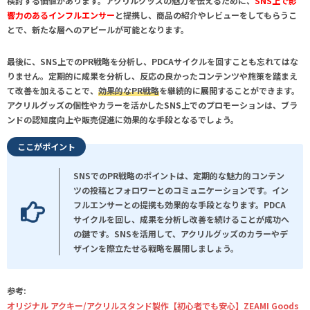
検討する価値があります。アクリルグッズの魅力を伝えるために、
SNS上で影
響力のあるインフルエンサー
と提携し、商品の紹介やレビューをしてもらうこ
とで、新たな層へのアピールが可能となります。
最後に、SNS上でのPR戦略を分析し、
PDCAサイクル
を回すことも忘れてはな
りません。定期的に成果を分析し、反応の良かったコンテンツや施策を踏まえ
て改善を加えることで、
効果的なPR戦略
を継続的に展開することができます。
アクリルグッズの個性やカラーを活かしたSNS上でのプロモーションは、ブラ
ンドの認知度向上や販売促進に効果的な手段となるでしょう。
ここがポイント
SNSでのPR戦略のポイントは、定期的な魅力的コンテン
ツの投稿とフォロワーとのコミュニケーションです。イン
フルエンサーとの提携も効果的な手段となります。PDCA
サイクルを回し、成果を分析し改善を続けることが成功へ
の鍵です。SNSを活用して、アクリルグッズのカラーやデ
ザインを際立たせる戦略を展開しましょう。
参考:
オリジナル アクキー/アクリルスタンド製作【初心者でも安心】ZEAMI Goods