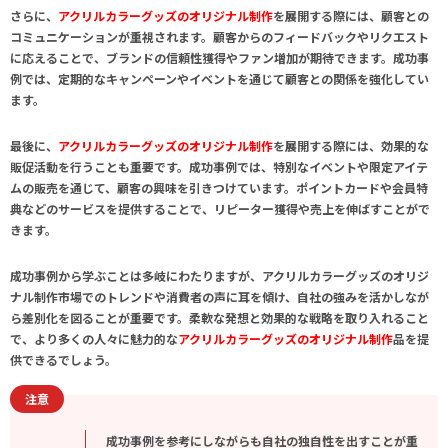
さらに、
アクリルカラーグッズのオリジナル制作
を展開する際には、顧客との
コミュニケーションが重視されます。顧客からのフィードバックやリクエスト
に応えることで、ブランドの信頼性獲得やファン増加が期待できます。成功事
例では、定期的なキャンペーンやイベントを通じて顧客との関係を強化してい
ます。
最後に、
アクリルカラーグッズのオリジナル制作
を展開する際には、効果的な
販促活動を行うことも重要です。成功事例では、特別なイベントや限定アイテ
ムの販売を通じて、顧客の興味を引きつけています。ポイントカードや会員特
典などのサービスを提供することで、リピーター獲得や売上を伸ばすことがで
きます。
成功事例から学ぶことは多岐にわたりますが、
アクリルカラーグッズのオリジ
ナル制作
市場でのトレンドや消費者の声に耳を傾け、自社の強みを活かしなが
ら差別化を図ることが重要です。柔軟な発想と効果的な戦略を取り入れること
で、より多くの人々に魅力的な
アクリルカラーグッズのオリジナル制作
品を提
供できるでしょう。
注意
成功事例を参考にしながらも自社の独自性を出すことが重