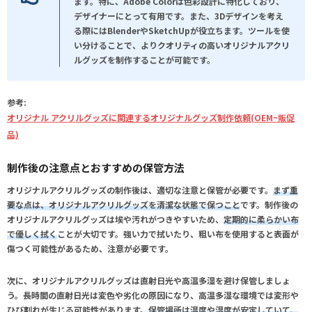
ます。特に、Adobe Colorは色彩設計に特化しており、
デザイナーにとって有用です。また、3Dデザインを考え
る際にはBlenderやSketchUpが役立ちます。ツールを使
い分けることで、よりクオリティの高いオリジナルアクリ
ルグッズを制作することが可能です。
参考:
オリジナル アクリルグッズに関連するオリジナルグッズ制作依頼(OEM~販促
品)
制作後の注意点とおすすめの保管方法
オリジナルアクリルグッズの制作後は、適切な注意と保管が必要です。
まず重
要な点は、オリジナルアクリルグッズを清潔な状態で保つこと
です。制作後の
オリジナルアクリルグッズは埃や汚れがつきやすいため、
定期的に柔らかい布
で優しく拭く
ことが大切です。強い力で拭いたり、粗い布を使用すると表面が
傷つく可能性があるため、注意が必要です。
次に、オリジナルアクリルグッズは直射日光や高温多湿を避け
保管しましょ
う。長時間の直射日光は変色や劣化の原因になり、高温多湿な環境では変形や
ひび割れが生じる可能性があります。
保管場所は温度や湿度が安定していて、