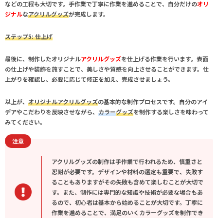
などの工程も大切です。手作業で丁寧に作業を進めることで、自分だけの
オリ
ジナル
な
アクリルグッズ
が完成します。
ステップ5: 仕上げ
最後に、制作したオリジナル
アクリルグッズ
を仕上げる作業を行います。表面
の仕上げや装飾を施すことで、美しさや質感を向上させることができます。仕
上がりを確認し、必要に応じて修正を加え、完成させましょう。
以上が、
オリジナルアクリルグッズ
の基本的な制作プロセスです。自分のアイ
デアやこだわりを反映させながら、
カラー
グッズ
を制作する楽しさを味わって
みてください。
注意
アクリルグッズの制作は手作業で行われるため、慎重さと
忍耐が必要です。デザインや材料の選定も重要で、失敗す
ることもありますがその失敗も含めて楽しむことが大切で
す。また、制作には専門的な知識や技術が必要な場合もあ
るので、初心者は基本から始めることが大切です。丁寧に
作業を進めることで、満足のいくカラーグッズを制作でき