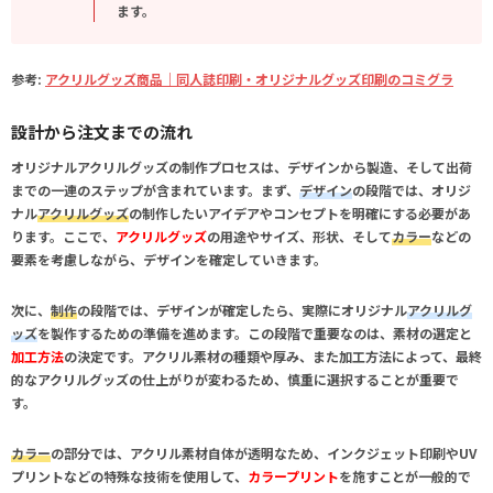
ます。
参考:
アクリルグッズ商品｜同人誌印刷・オリジナルグッズ印刷のコミグラ
設計から注文までの流れ
オリジナルアクリルグッズの制作プロセスは、デザインから製造、そして出荷
までの一連のステップが含まれています。まず、
デザイン
の段階では、オリジ
ナル
アクリルグッズ
の制作したいアイデアやコンセプトを明確にする必要があ
ります。ここで、
アクリルグッズ
の用途やサイズ、形状、そして
カラー
などの
要素を考慮しながら、デザインを確定していきます。
次に、
制作
の段階では、デザインが確定したら、実際にオリジナル
アクリルグ
ッズ
を製作するための準備を進めます。この段階で重要なのは、
素材の選定
と
加工方法
の決定です。アクリル素材の種類や厚み、また加工方法によって、最終
的なアクリルグッズの仕上がりが変わるため、慎重に選択することが重要で
す。
カラー
の部分では、アクリル素材自体が透明なため、インクジェット印刷やUV
プリントなどの特殊な技術を使用して、
カラープリント
を施すことが一般的で