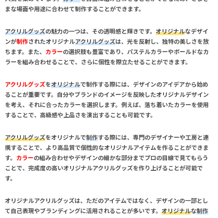
まな場面や用途に合わせて制作することができます。
アクリルグッズ
の魅力の一つは、その透明感と輝きです。
オリジナル
なデザイ
ンが
制作
されたオリジナル
アクリルグッズ
は、光を反射し、独特の美しさを放
ちます。また、
カラー
の選択肢も豊富であり、パステルカラーやボールドなカ
ラーを組み合わせることで、さらに個性を際立たせることができます。
アクリルグッズ
を
オリジナル
で
制作
する際には、デザインのアイデアから始め
ることが重要です。自分やブランドのイメージを反映したオリジナルデザイン
を考え、それに合った
カラー
を選択します。例えば、落ち着いた
カラー
を使用
することで、高級感や上品さを演出することも可能です。
アクリルグッズ
を
オリジナル
で
制作
する際には、専門のデザイナーや工房と連
携することで、より高品質で個性的なオリジナルアイテムを作ることができま
す。
カラー
の組み合わせやデザインの細かな部分までプロの目線で見てもらう
ことで、完成度の高いオリジナルアクリルグッズを作り上げることが可能で
す。
オリジナル
アクリルグッズ
は、ただのアイテムではなく、デザインの一部とし
て自己表現やブランディングに活用されることが多いです。
オリジナル
な
制作