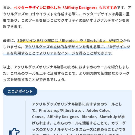
また、
ベクターデザインに特化した「Affinity Designer」もおすすめ
です。
ア
クリルグッズのロゴやイラストを作成する際に、ベクターデザインは非常に重
要
であり、このツールを使うことでクオリティの高いオリジナルデザインを実
現できます。
最後に、
3Dデザインを行う際には「Blender」や「SketchUp」が役立つ
かも
しれません。
アクリルグッズの立体的なデザインを考える際に、3Dデザインツ
ールを利用することでよりリアルなイメージを得ることができます
。
以上、
アクリルグッズオリジナル制作のためにおすすめのツール
を紹介しまし
た。これらのツールを上手に活用することで、より魅力的で個性的なカラーグ
ッズを制作することができるでしょう。
ここがポイント
アクリルグッズオリジナル制作におすすめのツールとし
て、PhotoshopやIllustrator、Adobe Color、
Canva、Affinity Designer、Blender、SketchUpが挙
げられます。これらのツールを活用することで、カラーグ
ッズのオリジナルデザインをスムーズに進めることができ