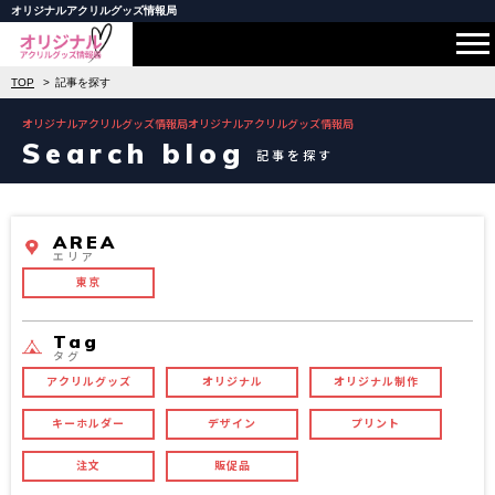
オリジナルアクリルグッズ情報局
TOP
記事を探す
オリジナルアクリルグッズ情報局オリジナルアクリルグッズ情報局
Search blog
記事を探す
AREA
エリア
東京
Tag
タグ
アクリルグッズ
オリジナル
オリジナル制作
キーホルダー
デザイン
プリント
注文
販促品