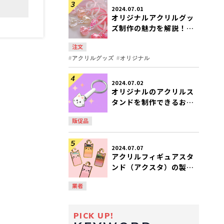
2024.07.01
オリジナルアクリルグッ
ズ制作の魅力を解説！注
文から完成までのプロセ
注文
スをご紹介
アクリルグッズ
オリジナル
2024.07.02
オリジナルのアクリルス
タンドを制作できるおす
すめの業者の選び方やメ
販促品
リットを紹介!
2024.07.07
アクリルフィギュアスタ
ンド（アクスタ）の製作
費用の相場と最低製作個
業者
数は？
PICK UP!