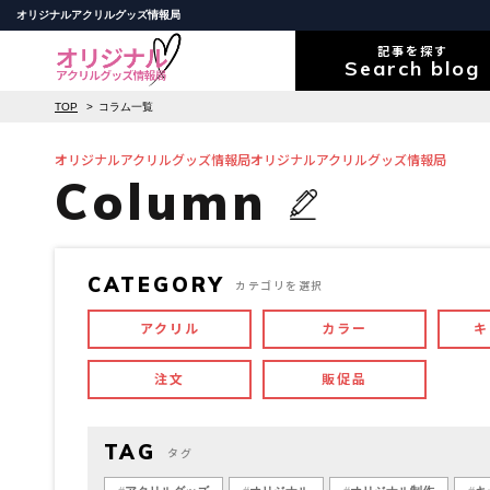
オリジナルアクリルグッズ情報局
記事を探す
Search blog
TOP
コラム一覧
オリジナルアクリルグッズ情報局オリジナルアクリルグッズ情報局
Column
CATEGORY
カテゴリを選択
アクリル
カラー
キ
注文
販促品
TAG
タグ