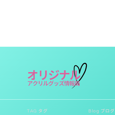
TAG タグ
Blog ブログ