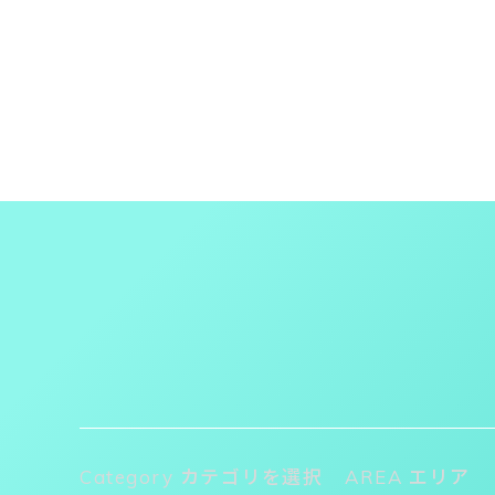
Category カテゴリを選択
AREA エリア