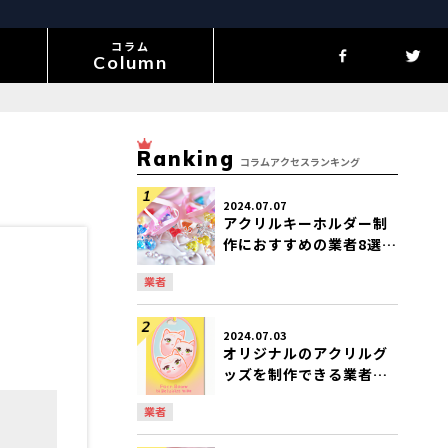
コラム
局
Column
Ranking
コラムアクセスランキング
2024.07.07
アクリルキーホルダー制
作におすすめの業者8選！
依頼する際のメリットと
業者
デメリット
2024.07.03
オリジナルのアクリルグ
ッズを制作できる業者を
比較！
業者