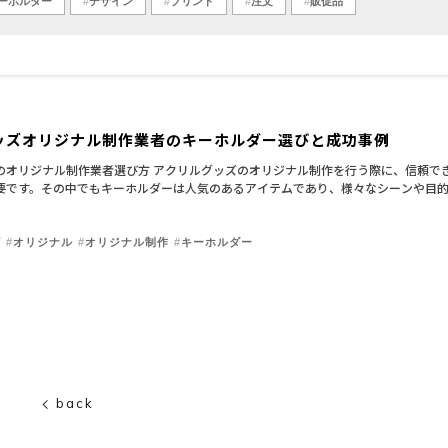
ーホルダー
デザイン
プリント
注文
販促品
ッズオリジナル制作業者のキーホルダー選びと成功事例
のオリジナル制作業者選び方 アクリルグッズのオリジナル制作を行う際に、信頼で
要です。その中でもキーホルダーは人気のあるアイテムであり、様々なシーンや目的に
ズ
オリジナル
オリジナル制作
キーホルダー
back