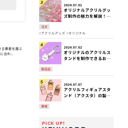
2024.07.01
オリジナルアクリルグッ
ズ制作の魅力を解説！注
文から完成までのプロセ
注文
スをご紹介
アクリルグッズ
オリジナル
2024.07.02
きる業者を選ぶ
オリジナルのアクリルス
合わ...
タンドを制作できるおす
すめの業者の選び方やメ
販促品
リットを紹介!
2024.07.07
アクリルフィギュアスタ
ンド（アクスタ）の製作
費用の相場と最低製作個
業者
数は？
PICK UP!