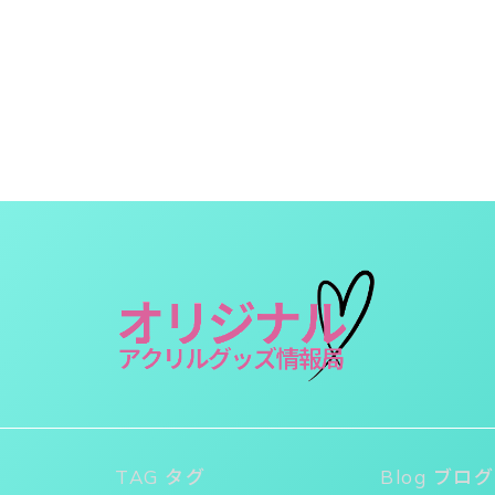
TAG タグ
Blog ブログ