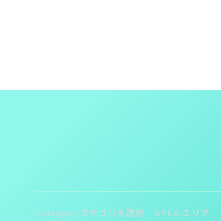
Category カテゴリを選択
AREA エリア