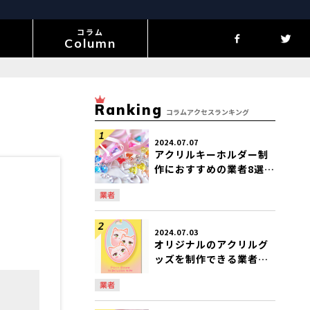
コラム
局
Column
Ranking
コラムアクセスランキング
2024.07.07
アクリルキーホルダー制
作におすすめの業者8選！
依頼する際のメリットと
業者
デメリット
2024.07.03
オリジナルのアクリルグ
ッズを制作できる業者を
比較！
業者