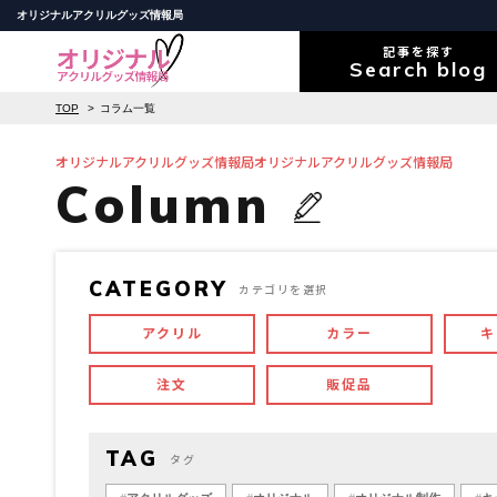
オリジナルアクリルグッズ情報局
記事を探す
Search blog
TOP
コラム一覧
オリジナルアクリルグッズ情報局オリジナルアクリルグッズ情報局
Column
CATEGORY
カテゴリを選択
アクリル
カラー
キ
注文
販促品
TAG
タグ