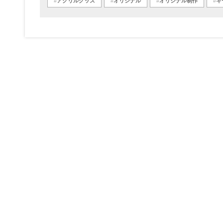
アクリルグッズ
オリジナル
オリジナル制作
キ