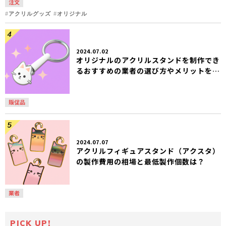
注文
アクリルグッズ
オリジナル
2024.07.02
オリジナルのアクリルスタンドを制作でき
るおすすめの業者の選び方やメリットを紹
介!
販促品
2024.07.07
アクリルフィギュアスタンド（アクスタ）
の製作費用の相場と最低製作個数は？
業者
PICK UP!