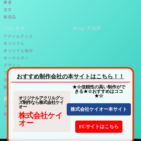
業者
注文
販促品
TAG タグ
Blog ブログ
アクリルグッズ
オリジナル
オリジナル制作
キーホルダー
デザイン
プリント
おすすめ制作会社の本サイトはこちら！！
注文
販促品
★☆信頼性の高い制作がで
きる★☆おすすめはココ
★☆
基本情報
オリジナルアクリルグッ
ズ制作なら株式会社ケイ
プライバシーポリシー
オー
株式会社ケイオー本サイト
会社概要
株式会社ケイ
オー
ECサイトはこちら