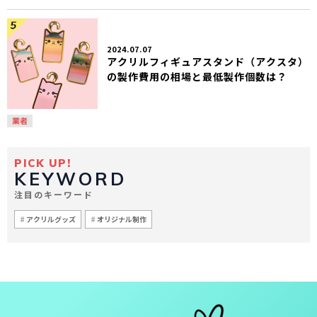
2024.07.07
アクリルフィギュアスタンド（アクスタ）
の製作費用の相場と最低製作個数は？
業者
PICK UP!
KEYWORD
注目のキーワード
アクリルグッズ
オリジナル制作