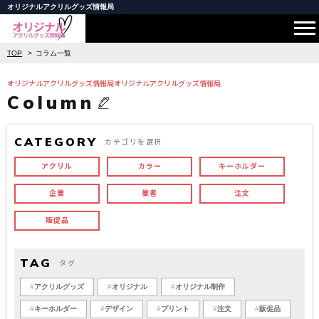
オリジナルアクリルグッズ情報局
TOP
コラム一覧
オリジナルアクリルグッズ情報局オリジナルアクリルグッズ情報局
Column
CATEGORY
カテゴリを選択
アクリル
カラー
キーホルダー
企業
業者
注文
販促品
TAG
タグ
アクリルグッズ
オリジナル
オリジナル制作
キーホルダー
デザイン
プリント
注文
販促品