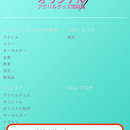
Category カテゴリを選択
AREA エリア
アクリル
東京
カラー
キーホルダー
企業
業者
注文
販促品
TAG タグ
Blog ブログ
アクリルグッズ
オリジナル
オリジナル制作
キーホルダー
デザイン
プリント