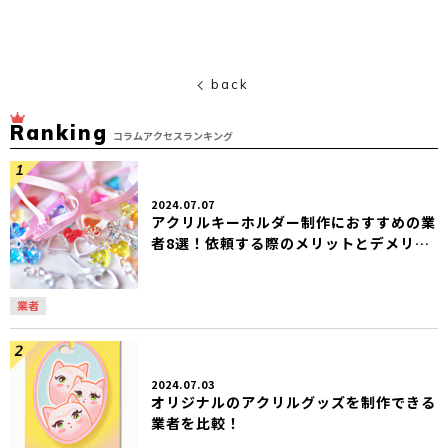
back
Ranking
コラムアクセスランキング
2024.07.07
アクリルキーホルダー制作におすすめの業
者8選！依頼する際のメリットとデメリッ
ト
業者
2024.07.03
オリジナルのアクリルグッズを制作できる
業者を比較！