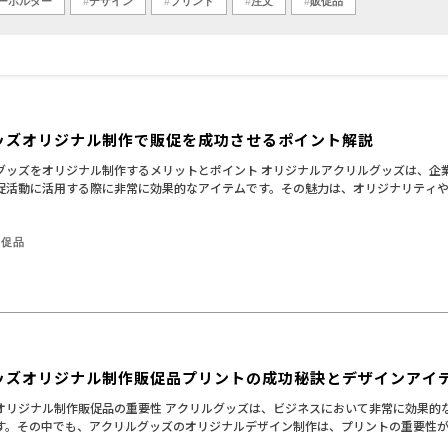
ーホルダー
デザイン
プリント
注文
販促品
ッズオリジナル制作で販促を成功させるポイント解説
グッズをオリジナル制作するメリットとポイント オリジナルアクリルグッズは、企
促活動に活用する際に非常に効果的なアイテムです。その魅力は、オリジナリティや高
販促品
ッズオリジナル制作販促品プリントの成功秘訣とデザインアイ
オリジナル制作販促品の重要性 アクリルグッズは、ビジネスにおいて非常に効果的
す。その中でも、アクリルグッズのオリジナルデザイン制作は、プリントの重要性がま