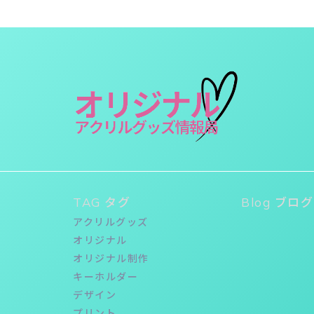
TAG タグ
Blog ブログ
アクリルグッズ
オリジナル
オリジナル制作
キーホルダー
デザイン
プリント