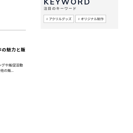
KEYWORD
注目のキーワード
アクリルグッズ
オリジナル制作
作の魅力と販
ングや販促活動
の販...