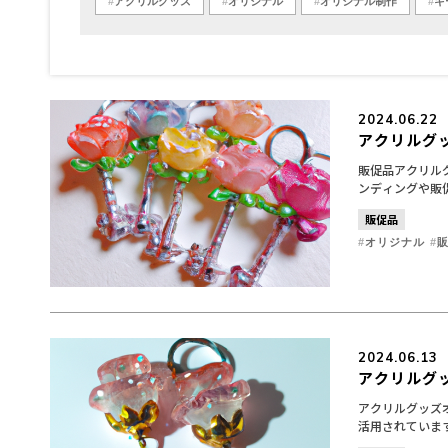
アクリルグッズ
オリジナル
オリジナル制作
キ
2024.06.22
アクリルグ
販促品アクリル
ンディングや販
販促品
オリジナル
2024.06.13
アクリルグ
アクリルグッズ
活用されていま