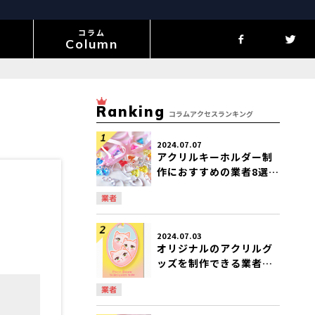
コラム
局
Column
Ranking
コラムアクセスランキング
2024.07.07
アクリルキーホルダー制
作におすすめの業者8選！
依頼する際のメリットと
業者
デメリット
2024.07.03
オリジナルのアクリルグ
ッズを制作できる業者を
比較！
業者