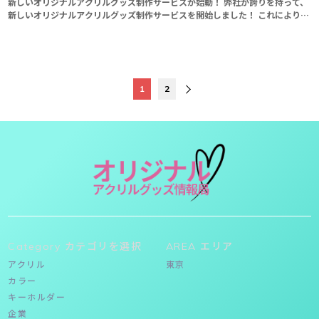
新しいオリジナルアクリルグッズ制作サービスが始動！ 弊社が誇りを持って、
新しいオリジナルアクリルグッズ制作サービスを開始しました！ これにより、
あなたのアイデアやビジネスのイメージをカスタムデザインの...
1
2
Category カテゴリを選択
AREA エリア
アクリル
東京
カラー
キーホルダー
企業